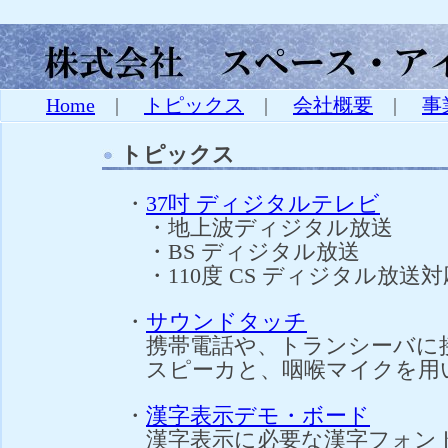
Home
|
トピックス
|
会社概要
|
事
トピックス
・
37吋 ディジタルテレビ
・地上波ディジタル放送
・BS ディジタル放送
・110度 CS ディジタル放送対
・
サウンドタッチ
携帯電話や、トランシーバに接
スピーカと、咽喉マイクを用い
・
漢字表示デモ・ボード
漢字表示に必要な漢字フォント